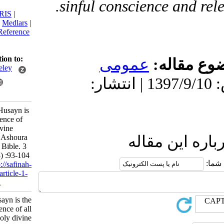
sinful conscience an
citation:
BibTeX
|
RIS
|
EndNote
|
Medlars
|
ProCite
|
Reference
Manager
|
RefWorks
Send citation to:
قاله
عمومى
Mendeley
دریافت: 1399/9/16 | پذیرش: 1397/9/10 | انتشار:
Zotero
RefWorks
Zare’ M. Husayn is
the conscience of
all holy divine
religions / Ashoura
ین مقاله
tragedy in Bible. 3
2017; 2 (8) :93-104
URL:
http://safinah-
al-nejat.ir/article-1-
93-fa.html
Husayn is the
conscience of all
holy divine