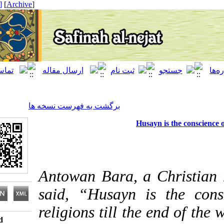
[ English ]
]
Archive
[
برگشت به فهرست نسخه ها
Husayn is the co
Antowan Bara,
a Chri
said, “Husayn is the
religions till the end 
Download