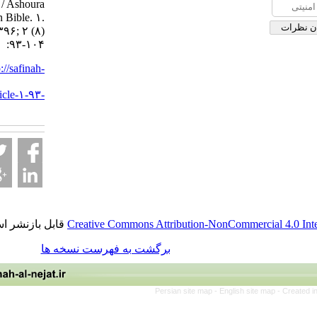
religions / Ashoura
tragedy in Bible. ۱.
۱۳۹۶; ۲ (۸)
:۹۳-۱۰۴
URL:
http://safinah-
al-
nejat.ir/article-۱-۹۳-
fa.html
قابل بازنشر است.
Creative Commons Attribution-NonCommercia
برگشت به فهرست نسخه ها
Persian site map -
English site 