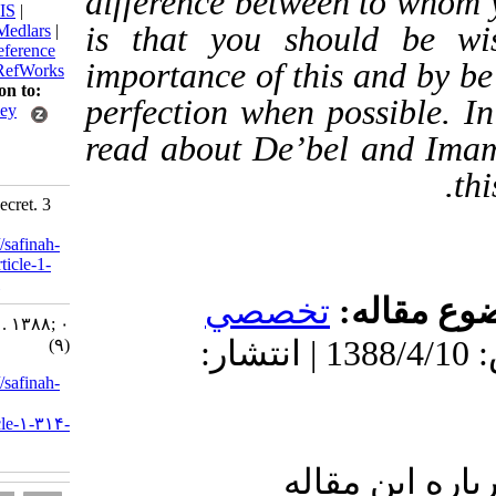
difference between to 
BibTeX
|
RIS
|
is that you should 
EndNote
|
Medlars
|
ProCite
|
Reference
importance of this and
Manager
|
RefWorks
Send citation to:
perfection when possib
Mendeley
Zotero
read about De’bel and
RefWorks
Kalhor F. Secret. 3
2009; 0 (9)
URL:
http://safinah-
al-nejat.ir/article-1-
314-fa.html
قاله
تخصصي
Secret. ۱. ۱۳۸۸; ۰
دریافت: 1402/6/30 | پذیرش: 1388/4/10 | انتشار:
(۹)
URL:
http://safinah-
al-
nejat.ir/article-۱-۳۱۴-
fa.html
ین مقاله