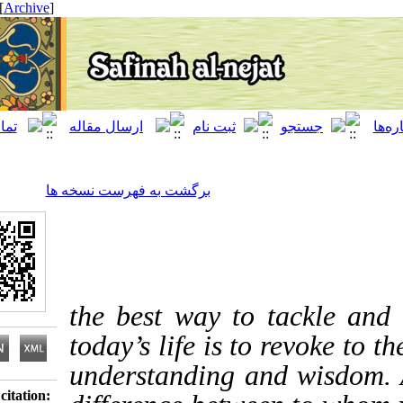
[ English ]
]
Archive
[
برگشت به فهرست نسخه ها
the best way to tackl
today’s life is to revo
understanding and wis
Download citation: