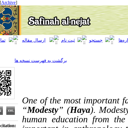
[ English ]
]
Archive
[
برگشت به فهرست نسخه ها
One of the most importa
“
Modesty
” (
Haya
). 
human education from
Download citation: