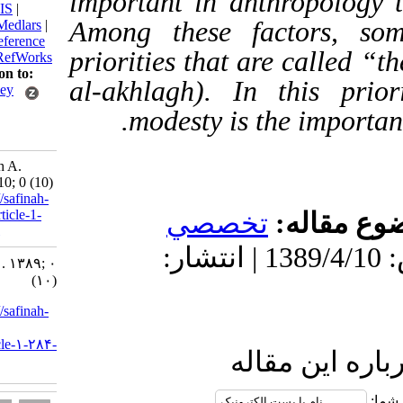
important in anthropo
BibTeX
|
RIS
|
Among these factor
EndNote
|
Medlars
|
ProCite
|
Reference
priorities that are ca
Manager
|
RefWorks
Send citation to:
al-akhlagh). In this
Mendeley
Zotero
modesty is the im
RefWorks
Passandideh A.
Haya. 3 2010; 0 (10)
URL:
http://safinah-
al-nejat.ir/article-1-
قاله
تخصصي
284-fa.html
دریافت: 1402/5/10 | پذیرش: 1389/4/10 | انتشار:
Haya. ۱. ۱۳۸۹; ۰
(۱۰)
URL:
http://safinah-
al-
nejat.ir/article-۱-۲۸۴-
ین مقاله
fa.html