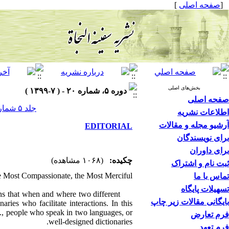
]
صفحه اصلی
[
بخش‌های اصلی
دوره ۵، شماره ۲۰ - ( ۷-۱۳۹۹ )
صفحه اصلی
جلد ۵ شماره ۲۰ صفحات ۷-۵
اطلاعات نشریه
آرشیو مجله و مقالات
EDITORIAL
برای نویسندگان
برای داوران
چکیده:
(۱۰۶۸ مشاهده)
ثبت نام و اشتراک
he Most Compassionate, the Most Merciful
تماس با ما
تسهیلات پایگاه
ons that when and where two different
بایگانی مقالات زیر چاپ
aries who facilitate interactions. In this
e., people who speak in two languages, or
فرم تعارض
well-designed dictionaries.
فرم تعهد