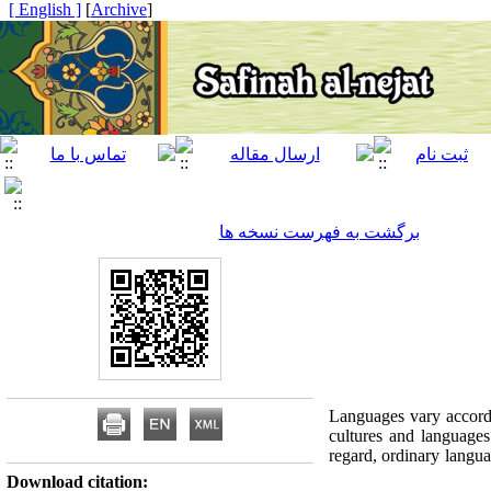
[ English ]
]
Archive
[
برگشت به فهرست نسخه ها
Languages vary accordi
cultures and languages 
regard, ordinary langua
Download citation: