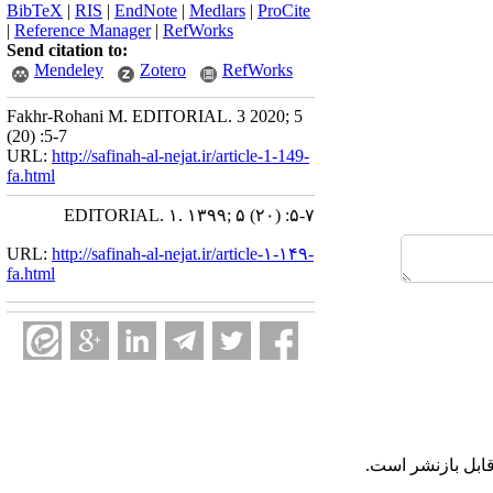
BibTeX
|
RIS
|
EndNote
|
Medlars
|
ProCite
|
Reference Manager
|
RefWorks
Send citation to:
Mendeley
Zotero
RefWorks
Fakhr-Rohani M. EDITORIAL. 3 2020; 5
(20) :5-7
URL:
http://safinah-al-nejat.ir/article-1-149-
fa.html
EDITORIAL. ۱. ۱۳۹۹; ۵ (۲۰) :۵-۷
URL:
http://safinah-al-nejat.ir/article-۱-۱۴۹-
fa.html
قابل بازنشر است