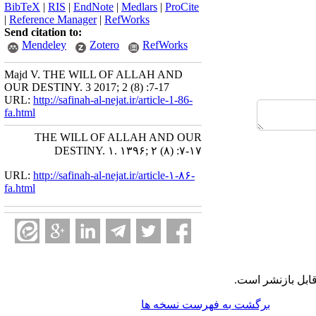
BibTeX
|
RIS
|
EndNote
|
Medlars
|
ProCite
|
Reference Manager
|
RefWorks
Send citation to:
Mendeley
Zotero
RefWorks
Majd V. THE WILL OF ALLAH AND
OUR DESTINY. 3 2017; 2 (8) :7-17
URL:
http://safinah-al-nejat.ir/article-1-86-
fa.html
THE WILL OF ALLAH AND OUR
DESTINY. ۱. ۱۳۹۶; ۲ (۸) :۷-۱۷
URL:
http://safinah-al-nejat.ir/article-۱-۸۶-
fa.html
قابل بازنشر است
برگشت به فهرست نسخه ها