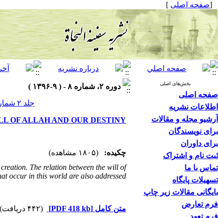
]
صفحه اصلی
[
بخش‌های اصلی
دوره ۲، شماره ۸ - ( ۹-۱۳۹۶ )
صفحه اصلی
جلد ۲ شماره ۸ صفحات ۱۷-۷
اطلاعات نشریه
آرشیو مجله و مقالات
LL OF ALLAH AND OUR DESTINY
برای نویسندگان
برای داوران
چکیده:
(۱۸۰۵ مشاهده)
ثبت نام و اشتراک
 creation. The relation between the will of
تماس با ما
at occur in this world are also addressed.
تسهیلات پایگاه
بایگانی مقالات زیر چاپ
فرم تعارض
(۴۴۲ دریافت)
[PDF 418 kb]
متن کامل
فرم تعهد