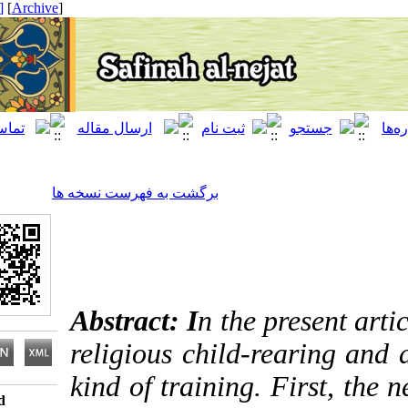
[ English ]
]
Archive
[
برگشت به فهرست نسخه ها
Abstract: I
n the present
religious child-rearing
kind of training. First,
Download