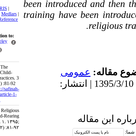
been introduced and th
citation:
BibTeX
|
RIS
|
training have been int
EndNote
|
Medlars
|
ProCite
|
Reference
religi
Manager
|
RefWorks
Send citation to:
Mendeley
Zotero
RefWorks
Shahri N. The
قاله
عمومى
Religious Child-
Rearing Practices. 3
دریافت: 1399/9/6 | پذیرش: 1395/3/10 | انتشار:
2016; 1 (2) :81-92
URL:
http://safinah-
al-nejat.ir/article-1-
68-fa.html
The Religious
Child-Rearing
ین مقاله
Practices. ۱. ۱۳۹۵;
۱ (۲) :۸۱-۹۲