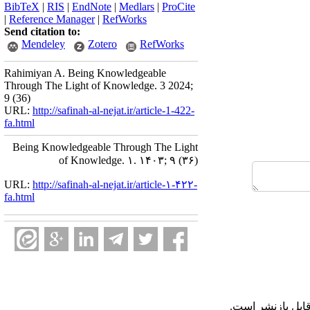
BibTeX
|
RIS
|
EndNote
|
Medlars
|
ProCite
|
Reference Manager
|
RefWorks
Send citation to:
Mendeley
Zotero
RefWorks
Rahimiyan A. Being Knowledgeable
Through The Light of Knowledge. 3 2024;
9 (36)
URL:
http://safinah-al-nejat.ir/article-1-422-
fa.html
Being Knowledgeable Through The Light
of Knowledge. ۱. ۱۴۰۳; ۹ (۳۶)
URL:
http://safinah-al-nejat.ir/article-۱-۴۲۲-
fa.html
قابل بازنشر است