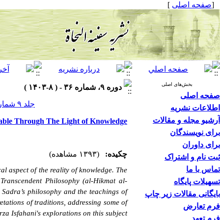
]
صفحه اصلی
[
بخش‌های اصلی
دوره ۹، شماره ۳۶ - ( ۸-۱۴۰۳ )
صفحه اصلی
جلد ۹ شماره ۳۶ صفحات ۰-۰
اطلاعات نشریه
آرشیو مجله و مقالات
ble Through The Light of Knowledge
برای نویسندگان
برای داوران
چکیده:
(۱۳۹۳ مشاهده)
ثبت نام و اشتراک
تماس با ما
al aspect of the reality of knowledge. The
 Transcendent Philosophy (
al-Hikmat al-
تسهیلات پایگاه
 Sadra’s philosophy and the teachings of
بایگانی مقالات زیر چاپ
retations of traditions, addressing some of
فرم تعارض
rza Isfahani's explorations on this subject.
فرم تعهد