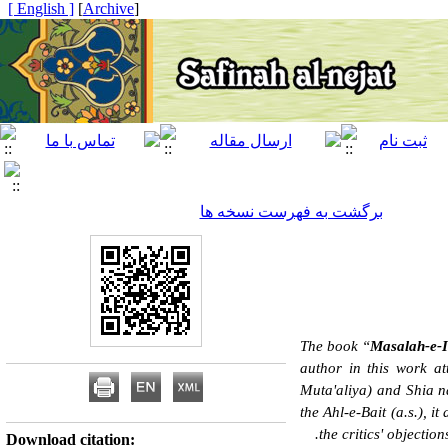
[ English ]
]
Archive
[
برگشت به فهرست نسخه ها
The book “
Masalah-e-
author in this work a
Muta'aliya
) and Shia n
the Ahl-e-Bait (a.s.), i
the critics' objectio
Download citation: