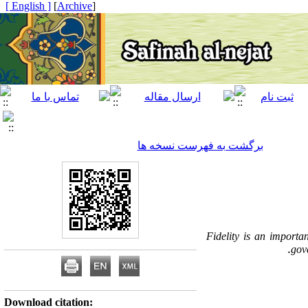
[ English ]
]
Archive
[
برگشت به فهرست نسخه ها
Fidelity is an importa
.
gove
Download citation: