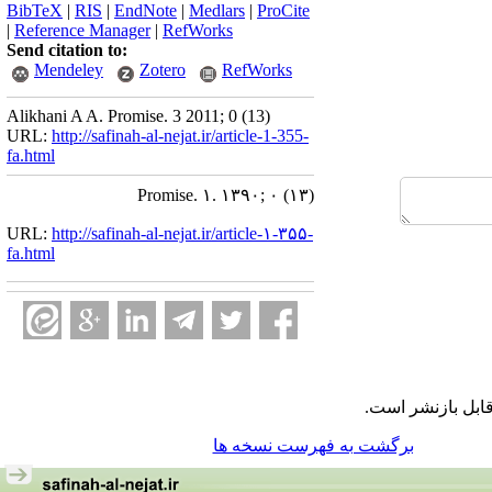
BibTeX
|
RIS
|
EndNote
|
Medlars
|
ProCite
|
Reference Manager
|
RefWorks
Send citation to:
Mendeley
Zotero
RefWorks
Alikhani A A. Promise. 3 2011; 0 (13)
URL:
http://safinah-al-nejat.ir/article-1-355-
fa.html
Promise. ۱. ۱۳۹۰; ۰ (۱۳)
URL:
http://safinah-al-nejat.ir/article-۱-۳۵۵-
fa.html
قابل بازنشر است
برگشت به فهرست نسخه ها