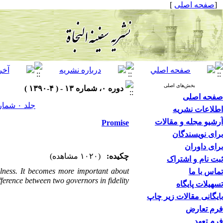
]
صفحه اصلی
[
بخش‌های اصلی
دوره ۰، شماره ۱۳ - ( ۴-۱۳۹۰ )
صفحه اصلی
جلد ۰ شماره ۱۳ صفحات ۰-۰
اطلاعات نشریه
آرشیو مجله و مقالات
Promise
برای نویسندگان
برای داوران
چکیده:
(۱۰۲۰ مشاهده)
ثبت نام و اشتراک
fulness. It becomes more important about
تماس با ما
ifference between two governors in fidelity
تسهیلات پایگاه
بایگانی مقالات زیر چاپ
فرم تعارض
فرم تعهد