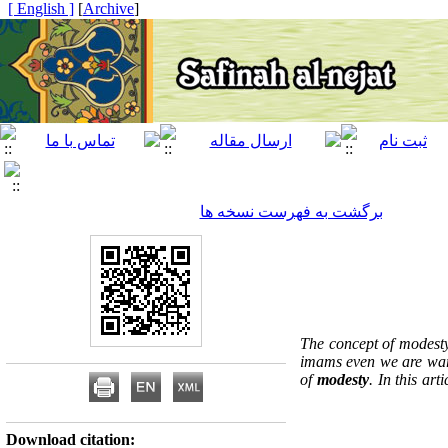
[ English ]
]
Archive
[
برگشت به فهرست نسخه ها
The concept of modesty 
imams even we are warn
of
modesty
. In this ar
Download citation: