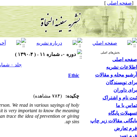
]
صفحه اصلی
[
بخش‌های اصلی
دوره ۰، شماره ۱۱ - ( ۴-۱۳۹۰ )
صفحه اصلی
جلد ۰ شماره ۱۱ صفحات ۰-۰
اطلاعات نشریه
آرشیو مجله و مقالات
Ethic
برای نویسندگان
برای داوران
چکیده:
(۷۸۴ مشاهده)
ثبت نام و اشتراک
person. We read in various sayings of holy
تماس با ما
it is very important to know the meaning
تسهیلات پایگاه
 can trace the idea of prevention or giving
بایگانی مقالات زیر چاپ
up sins.
فرم تعارض
فرم تعهد