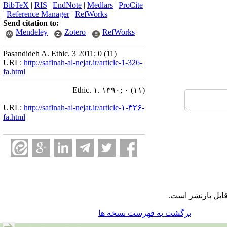
BibTeX
|
RIS
|
EndNote
|
Medlars
|
ProCite
|
Reference Manager
|
RefWorks
Send citation to:
Mendeley
Zotero
RefWorks
Pasandideh A. Ethic. 3 2011; 0 (11)
URL:
http://safinah-al-nejat.ir/article-1-326-
fa.html
Ethic. ۱. ۱۳۹۰; ۰ (۱۱)
URL:
http://safinah-al-nejat.ir/article-۱-۳۲۶-
fa.html
قابل بازنشر است
برگشت به فهرست نسخه ها