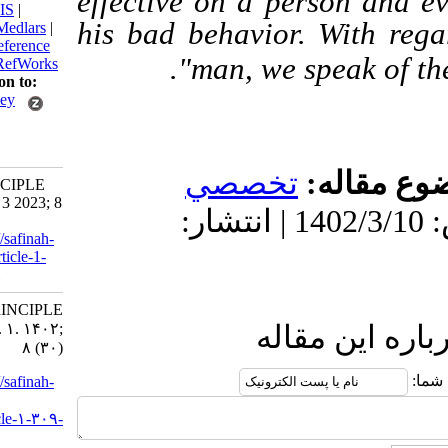
effective on a person
BibTeX
|
RIS
|
his bad behavior.
Wit
EndNote
|
Medlars
|
ProCite
|
Reference
man, we speak
Manager
|
RefWorks
Send citation to:
Mendeley
Zotero
RefWorks
قاله
تخصصي
THE PRINCIPLE
OF FADL. 3 2023; 8
دریافت: 1402/5/22 | پذیرش: 1402/3/10 | انتشار:
(30)
URL:
http://safinah-
al-nejat.ir/article-1-
309-fa.html
THE PRINCIPLE
OF FADL. ۱. ۱۴۰۲;
ین مقاله
۸ (۳۰)
URL:
http://safinah-
al-
nejat.ir/article-۱-۳۰۹-
fa.html