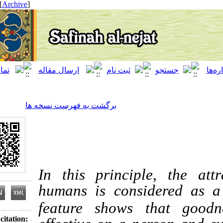
[ English ]
]
Archive
[
برگشت به فهرست نسخه ها
In this principle, t
humans is considered 
feature shows that 
Download citation: