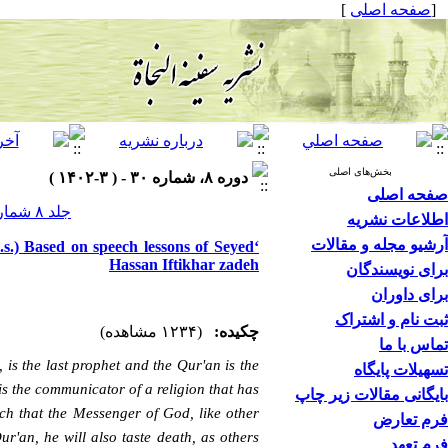
]
صفحه اصلی
[
بخش‌های اصلی
دوره ۸، شماره ۳۰ - ( ۳-۱۴۰۲ )
صفحه اصلی
جلد ۸ شماره ۳۰ صفحات ۰-۰
اطلاعات نشریه
آرشیو مجله و مقالات
.s.) Based on speech lessons of Seyed
Hassan Iftikhar zadeh
برای نویسندگان
برای داوران
ثبت نام و اشتراک
چکیده:
(۱۲۳۴ مشاهده)
تماس با ما
is the last prophet and the Qur'an is the
تسهیلات پایگاه
is the communicator of a religion that has
بایگانی مقالات زیر چاپ
uch that the Messenger of God, like other
فرم تعارض
'an, he will also taste death, as others:
فرم تعهد