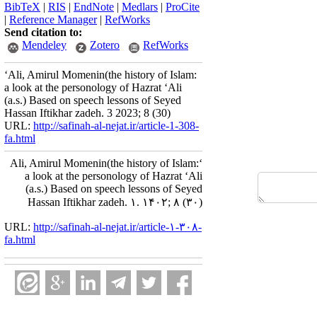
BibTeX
|
RIS
|
EndNote
|
Medlars
|
ProCite
|
Reference Manager
|
RefWorks
Send citation to:
Mendeley
Zotero
RefWorks
‘Ali, Amirul Momenin(the history of Islam:
a look at the personology of Hazrat ‘Ali
(a.s.) Based on speech lessons of Seyed
Hassan Iftikhar zadeh. 3 2023; 8 (30)
URL:
http://safinah-al-nejat.ir/article-1-308-
fa.html
‘Ali, Amirul Momenin(the history of Islam:
a look at the personology of Hazrat ‘Ali
(a.s.) Based on speech lessons of Seyed
Hassan Iftikhar zadeh. ۱. ۱۴۰۲; ۸ (۳۰)
URL:
http://safinah-al-nejat.ir/article-۱-۳۰۸-
fa.html