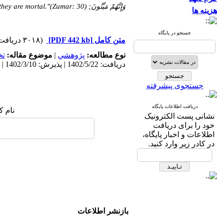
وَإِنَّهُمْ مَیِّتُونَ; You are mortal, and they are mortal."(Zumar: 30).
هزینه ها
جستجو در پایگاه
(۳۰۱۸ دریافت)
[PDF 442 kb]
متن کامل
ت
موضوع مقاله:
|
پژوهشي
نوع مطالعه:
دریافت: 1402/5/22 | پذیرش: 1402/3/10 | انتشار: 1402/3/10
جستجوی پیشرفته
دریافت اطلاعات پایگاه
نام :
نشانی پست الکترونیک
خود را برای دریافت
اطلاعات و اخبار پایگاه،
در کادر زیر وارد کنید.
بازنشر اطلاعات