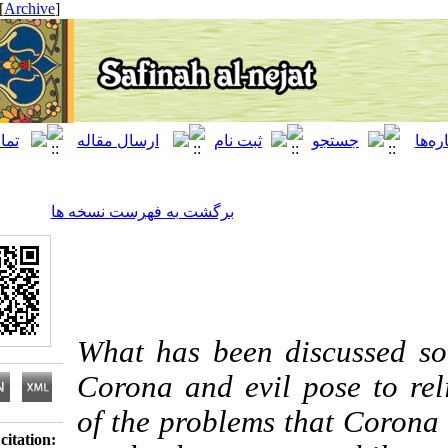
[ English ]
]
Archive
[
برگشت به فهرست نسخه ها
What has been discuss
Corona and evil pose 
of the problems that Co
Download citation: