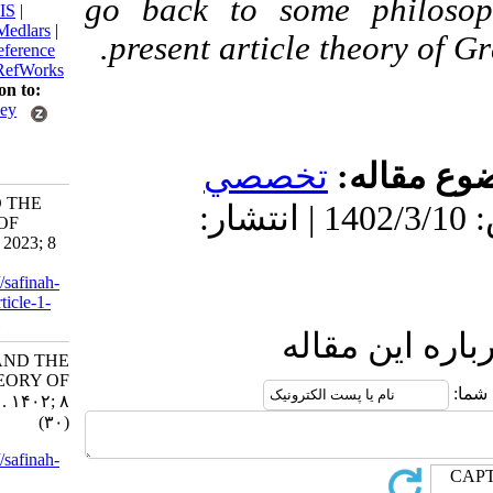
go back to some phi
BibTeX
|
RIS
|
EndNote
|
Medlars
|
present article theory
ProCite
|
Reference
Manager
|
RefWorks
Send citation to:
Mendeley
Zotero
RefWorks
قاله
تخصصي
EVIL AND THE
دریافت: 1402/5/22 | پذیرش: 1402/3/10 | انتشار:
THEORY OF
GRACE. 3 2023; 8
(30)
URL:
http://safinah-
al-nejat.ir/article-1-
306-fa.html
ین مقاله
EVIL AND THE
THEORY OF
GRACE. ۱. ۱۴۰۲; ۸
(۳۰)
URL:
http://safinah-
al-