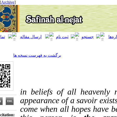
[ English ]
]
Archive
[
برگشت به فهرست نسخه ها
in beliefs of all heav
appearance of a savoir
come when all hopes h
Download citation: