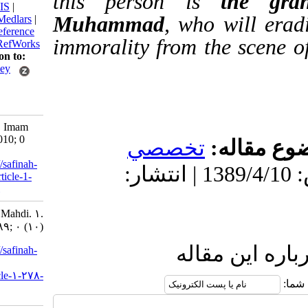
this person is
th
BibTeX
|
RIS
|
Muhammad
, who will
EndNote
|
Medlars
|
ProCite
|
Reference
immorality from the s
Manager
|
RefWorks
Send citation to:
Mendeley
Zotero
RefWorks
Hemyari R. Imam
Mahdi. 3 2010; 0
قاله
تخصصي
(10)
URL:
http://safinah-
دریافت: 1402/4/20 | پذیرش: 1389/4/10 | انتشار:
al-nejat.ir/article-1-
278-fa.html
Imam Mahdi. ۱.
۱۳۸۹; ۰ (۱۰)
ین مقاله
URL:
http://safinah-
al-
nejat.ir/article-۱-۲۷۸-
fa.html