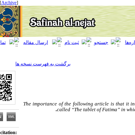
[ English ]
]
Archive
[
برگشت به فهرست نسخه ها
The importance of the following article
.
called “The tablet of Fat
Download citation: