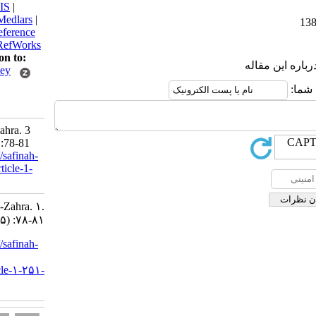
BibTeX
|
RIS
|
EndNote
|
Medlars
|
ProCite
|
Reference
Manager
|
RefWorks
Send citation to:
اله
Mendeley
Zotero
RefWorks
Fatima al-Zahra. 3
2009; 0 (5) :78-81
URL:
http://safinah-
al-nejat.ir/article-1-
251-fa.html
Fatima al-Zahra. ۱.
۱۳۸۸; ۰ (۵) :۷۸-۸۱
URL:
http://safinah-
al-
nejat.ir/article-۱-۲۵۱-
fa.html