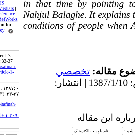
in that time by poin
BibTeX
|
RIS
|
EndNote
|
Medlars
|
Nahjul Balaghe. It exp
ProCite
|
Reference
Manager
|
RefWorks
conditions of people 
Send citation to:
Mendeley
Zotero
RefWorks
Fazli N. Event. 3
2008; 0 (3) :33-37
URL:
http://safinah-
قاله
تخصصي
al-nejat.ir/article-1-
209-fa.html
دریافت: 1402/3/16 | پذیرش: 1387/1/10 | انتشار:
Event. ۱. ۱۳۸۷; ۰
(۳) :۳۳-۳۷
URL:
http://safinah-
al-
ین مقاله
nejat.ir/article-۱-۲۰۹-
fa.html