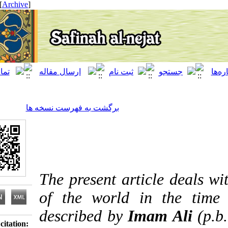
[ English ]
]
Archive
[
برگشت به فهرست نسخه ها
The present article de
of the world in the
described by
Imam Al
Download citation: