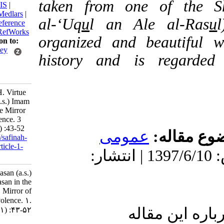
taken from one of t
BibTeX
|
RIS
|
EndNote
|
Medlars
|
al-‘Uq
u
l an Ale al
ProCite
|
Reference
Manager
|
RefWorks
organized and beaut
Send citation to:
Mendeley
history and is rega
Zotero
RefWorks
Huseini S H. Virtue
of Hasan (a.s.) Imam
Hasan in the Mirror
of Benevolence. 3
2018; 3 (11) :43-52
قاله
عمومى
URL:
http://safinah-
al-nejat.ir/article-1-
دریافت: 1399/9/19 | پذیرش: 1397/6/10 | انتشار:
116-fa.html
Virtue of Hasan (a.s.)
Imam Hasan in the
Mirror of
Benevolence. ۱.
ین مقاله
۱۳۹۷; ۳ (۱۱) :۴۳-۵۲