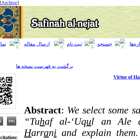
[ English ]
]
Archive
[
برگشت به فهرست نسخه ها
Abstract
:
We select 
“Tu
h
af al-‘Uq
u
l an
H
arr
a
n
i
and explain 
Download citation: