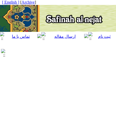
[ English ]
]
Archive
[