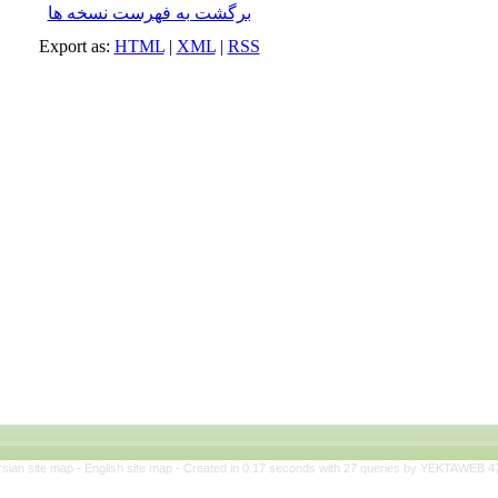
برگشت به فهرست نسخه ها
Export as:
HTML
|
XML
|
RSS
rsian site map -
English site map
- Created in 0.17 seconds with 27 queries by YEKTAWEB 4