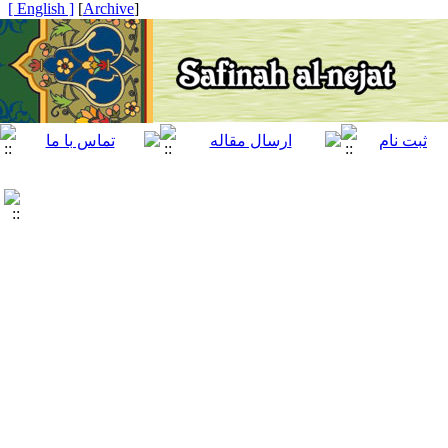
[ English ]
]
Archive
[