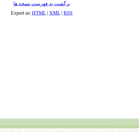
برگشت به فهرست نسخه ها
Export as:
HTML
|
XML
|
RSS
rsian site map -
English site map
- Created in 0.1 seconds with 27 queries by YEKTAWEB 4